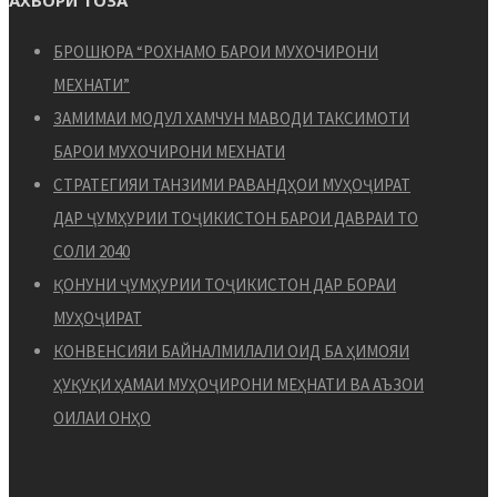
БРОШЮРА “РОХНАМО БАРОИ МУХОЧИРОНИ
МЕХНАТИ”
ЗАМИМАИ МОДУЛ ХАМЧУН МАВОДИ ТАКСИМОТИ
БАРОИ МУХОЧИРОНИ МЕХНАТИ
СТРАТЕГИЯИ ТАНЗИМИ РАВАНДҲОИ МУҲОҶИРАТ
ДАР ҶУМҲУРИИ ТОҶИКИСТОН БАРОИ ДАВРАИ ТО
СОЛИ 2040
ҚОНУНИ ҶУМҲУРИИ ТОҶИКИСТОН ДАР БОРАИ
МУҲОҶИРАТ
КОНВЕНСИЯИ БАЙНАЛМИЛАЛИ ОИД БА ҲИМОЯИ
ҲУҚУҚИ ҲАМАИ МУҲОҶИРОНИ МЕҲНАТИ ВА АЪЗОИ
ОИЛАИ ОНҲО