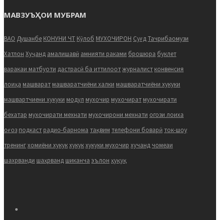
МАВЗУЪҲОИ МУБРАМ
ВАО
Душанбе
КОНУНИ ЧТ
Кӯлоб
МУХОЧИРОН
Суғд
Тачрибаомузи
Хатлон
Хуҷанд
амалишавӣ
амнияти раками
брошюра
буклет
варакаи матбуоти
дастрасӣ ба иттилоот
журналист
конвенсия
лоиҳа
машварат
машваратчиёни халки
машваратчиёни хукуки
машвартчиени хукуки
модул
мухочир
мухочират
мухочирати
бехатар
мухочирати мехнати
мухочирони мехнати
огози лоиха
оғоз
подкаст
радио-барнома
тақвим
телефони боварӣ
ток-шоу
тренинг
хомиёни хукук
хукук
хукуки мухочир
хучанд
чомеаи
шахрванди
шаҳрванд
шиканча
эълон
ҳуқуқ