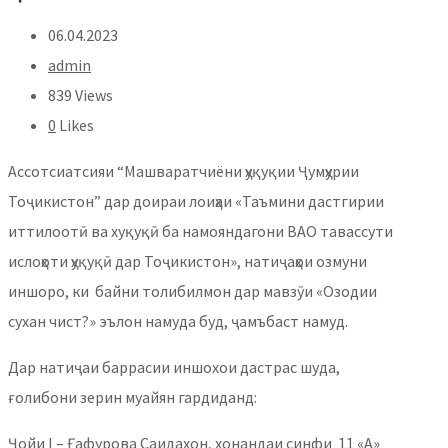
06.04.2023
admin
839 Views
0
Likes
Ассотсиатсияи “Машваратчиёни ҳуқуқии Ҷумҳурии
Тоҷикистон” дар доираи лоиҳаи «Таъмини дастгирии
иттилоотӣ ва хуқуқӣ ба намояндагони ВАО тавассути
ислоҳоти ҳуқуқӣ дар Тоҷикистон», натиҷаҳои озмуни
иншоро, ки байни толибилмон дар мавзӯи «Озодии
сухан чист?» эълон намуда буд, ҷамъбаст намуд.
Дар натиҷаи баррасии иншохои дастрас шуда,
ғолибони зерин муайян гардиданд:
Ҷойи I – Ғафурова Саидахон, хонандаи синфи 11 «А»