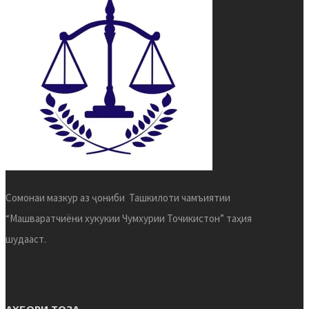
Сомонаи мазкур аз ҷониби Ташкилоти чамъиятии
“Машваратчиёни хукукии Чумхурии Точикистон” таҳия
шудааст.
АХБОРИ ТОЗА