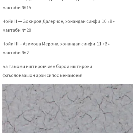
мактаби № 15
Ҷойи II — Зокиров Далерчон, хонандаи синфи 10 «В»
мактаби № 20
Ҷойи III – Азимова Меҳрона, хонандаи синфи 11 «В»
мактаби № 2
Ба тамоми иштирокчиён барои иштироки
фаъолонаашон арзи сипос менамоем!