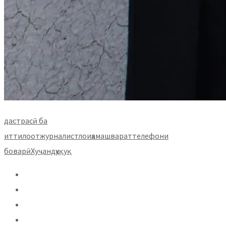
дастрасӣ ба
иттилоот
журналист
лоиҳа
машварат
телефони
боварӣ
Хуҷанд
ҳуқуқ