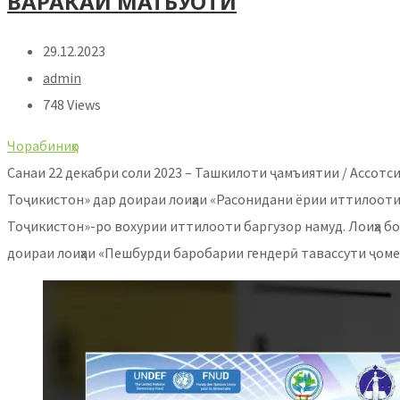
ВАРАКАИ МАТБУОТӢ
29.12.2023
admin
748 Views
Чорабиниҳо
Санаи 22 декабри соли 2023 – Ташкилоти ҷамъиятии / Ассот
Тоҷикистон» дар доираи лоиҳаи «Расонидани ёрии иттилооти 
Тоҷикистон»-ро вохурии иттилооти баргузор намуд. Лоиҳа б
доираи лоиҳаи «Пешбурди баробарии гендерӣ тавассути ҷоме