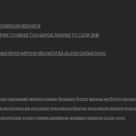
ХОЧИРОНИ МЕХНАТИ
РИИ ТОҶИКИСТОН БАРОИ ДАВРАИ ТО СОЛИ 2040
МАИ МУҲОҶИРОНИ МЕҲНАТИ ВА АЪЗОИ ОИЛАИ ОНҲО
ҷанд
амалишавӣ
амнияти раками
брошюра
буклет
варакаи матбуоти
дастрас
ки
модул
мухочир
мухочират
мухочирати бехатар
мухочирати мехнати
мухоч
куки мухочир
хучанд
чомеаи шахрванди
шаҳрванд
шиканча
эълон
ҳуқуқ