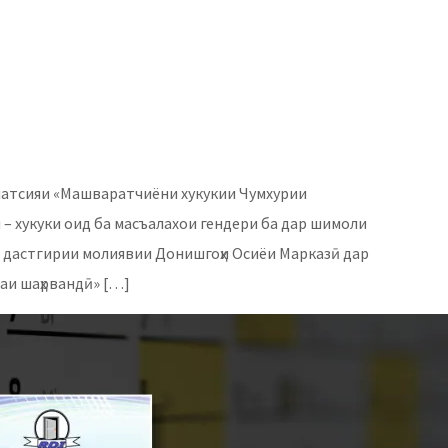
сиатсияи «Машваратчиёни хукукии Чумхурии
– хукуки оид ба масъалахои гендери ба дар шимоли
о дастгирии молиявии Донишгоҳи Осиёи Марказӣ дар
аи шаҳрвандӣ» […]