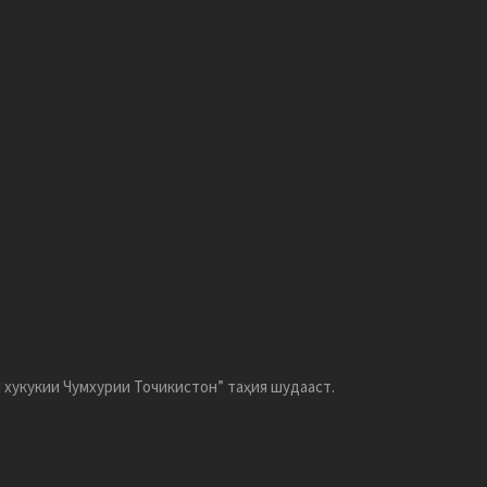
хукукии Чумхурии Точикистон” таҳия шудааст.