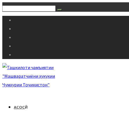
АСОСӢ