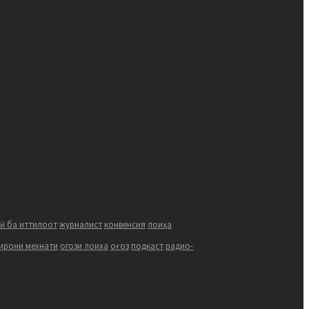
ӣ ба иттилоот
журналист
конвенсия
лоиҳа
ирони мехнати
огози лоиха
оғоз
подкаст
радио-