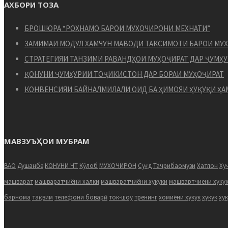
АХБОРИ ТОЗА
БРОШЮРА “РОХНАМО БАРОИ МУХОЧИРОНИ МЕХНАТИ”
ЗАМИМАИ МОДУЛ ХАМЧУН МАВОДИ ТАКСИМОТИ БАРОИ МУ
СТРАТЕГИЯИ ТАНЗИМИ РАВАНДҲОИ МУҲОҶИРАТ ДАР ҶУМҲУ
ҚОНУНИ ҶУМҲУРИИ ТОҶИКИСТОН ДАР БОРАИ МУҲОҶИРАТ
КОНВЕНСИЯИ БАЙНАЛМИЛАЛИ ОИД БА ҲИМОЯИ ҲУҚУҚИ ҲА
МАВЗУЪҲОИ МУБРАМ
ВАО
Душанбе
КОНУНИ ЧТ
Кӯлоб
МУХОЧИРОН
Суғд
Тачрибаомузи
Хатлон
Ху
машварат
машваратчиёни халки
машваратчиёни хукуки
машвартчиени хуку
барнома
тақвим
телефони боварӣ
ток-шоу
тренинг
хомиёни хукук
хукук
ху