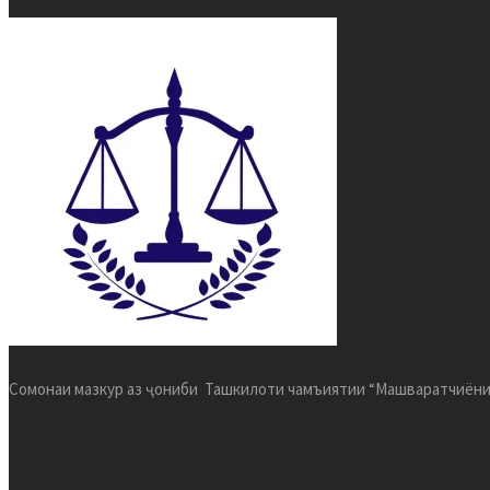
Сомонаи мазкур аз ҷониби Ташкилоти чамъиятии “Машваратчиёни 