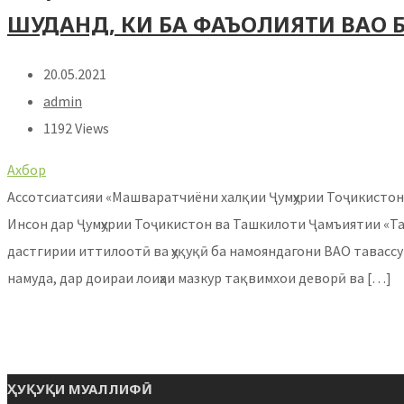
ШУДАНД, КИ БА ФАЪОЛИЯТИ ВАО
20.05.2021
admin
1192 Views
Ахбор
Ассотсиатсияи «Машваратчиёни халқии Ҷумҳурии Тоҷикистон»
Инсон дар Ҷумҳурии Тоҷикистон ва Ташкилоти Ҷамъиятии «Таш
дастгирии иттилоотӣ ва ҳуқуқӣ ба намояндагони ВАО тавассут
намуда, дар доираи лоиҳаи мазкур тақвимхои деворӣ ва […]
ҲУҚУҚИ МУАЛЛИФӢ