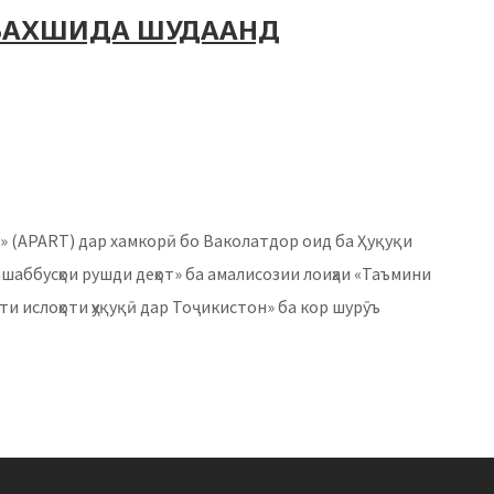
 БАХШИДА ШУДААНД
 (APART) дар хамкорӣ бо Ваколатдор оид ба Ҳуқуқи
аббусҳои рушди деҳот» ба амалисозии лоиҳаи «Таъмини
и ислоҳоти ҳуқуқӣ дар Тоҷикистон» ба кор шурӯъ