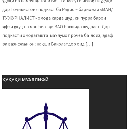
ҳуқуқӣ ба намояндагони ВАО тавассути ислоҳоти ҳуқуқӣ
дар Тоҷикистон» подкаст ба Радио – барномаи «МАН/
ТУ ЖУРНАЛИСТ» омода карда шуд, ки пурра барои
ҳифзи ҳуқуқ ва манфиатҳои ВАО бахшида шудааст. Дар
подкасти омодагашта маълумот роҷеъ ба лоиҳа, ҳадаф
ва вазифаҳои он; нақши Ваколатдор оид […]
ҲУҚУҚИ МУАЛЛИФӢ