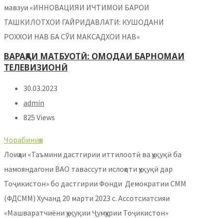
мавзуи «ИННОВАЦИЯИ ИЧТИМОИ БАРОИ
ТАШКИЛОТХОИ ГАЙРИДАВЛАТИ: КУШОДАНИ
РОХХОИ НАВ БА СЎИ МАКСАДХОИ НАВ»
ВАРАҚАИ МАТБУОТӢ: ОМОДАИ БАРНОМАИ
ТЕЛЕВИЗИОНӢ
30.03.2023
admin
825 Views
Чорабиниҳо
Лоиҳаи «Таъмини дастгирии иттилоотӣ ва ҳуқуқӣ ба
намояндагони ВАО тавассути ислоҳоти ҳуқуқӣ дар
Тоҷикистон» бо дастгирии Фонди Демократии СММ
(ФДСММ) Хучанд 20 марти 2023 с. Ассотсиатсияи
«Машваратчиёни ҳуқуқии Ҷумҳурии Тоҷикистон»