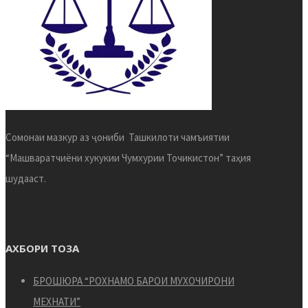
Сомонаи мазкур аз ҷониби Ташкилоти чамъиятии
“Машваратчиёни хукукии Чумхурии Точикистон” таҳия
шудааст.
АХБОРИ ТОЗА
БРОШЮРА “РОХНАМО БАРОИ МУХОЧИРОНИ
МЕХНАТИ”