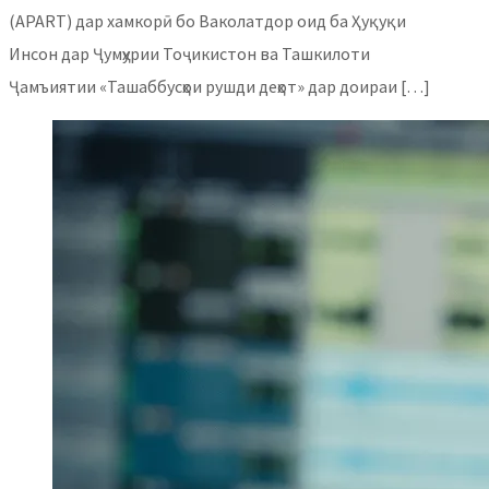
(APART) дар хамкорӣ бо Ваколатдор оид ба Ҳуқуқи
Инсон дар Ҷумҳурии Тоҷикистон ва Ташкилоти
Ҷамъиятии «Ташаббусҳои рушди деҳот» дар доираи […]