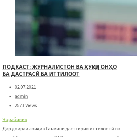
ПОДКАСТ: ЖУРНАЛИСТОН ВА ҲУҚУҚИ ОНҲО
БА ДАСТРАСӢ БА ИТТИЛООТ
02.07.2021
admin
2571 Views
Чорабиниҳо
Дар доираи лоиҳаи «Таъмини дастгирии иттилоотӣ ва