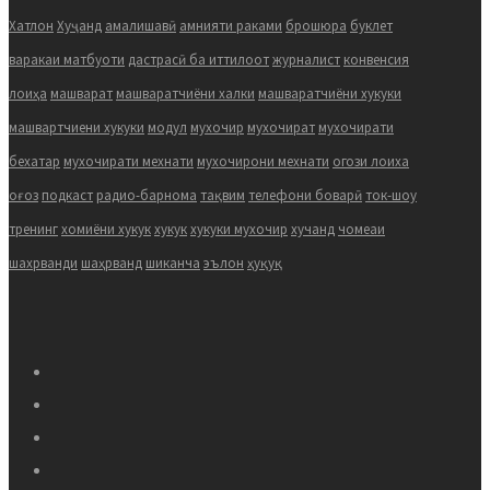
Хатлон
Хуҷанд
амалишавӣ
амнияти раками
брошюра
буклет
варакаи матбуоти
дастрасӣ ба иттилоот
журналист
конвенсия
лоиҳа
машварат
машваратчиёни халки
машваратчиёни хукуки
машвартчиени хукуки
модул
мухочир
мухочират
мухочирати
бехатар
мухочирати мехнати
мухочирони мехнати
огози лоиха
оғоз
подкаст
радио-барнома
тақвим
телефони боварӣ
ток-шоу
тренинг
хомиёни хукук
хукук
хукуки мухочир
хучанд
чомеаи
шахрванди
шаҳрванд
шиканча
эълон
ҳуқуқ