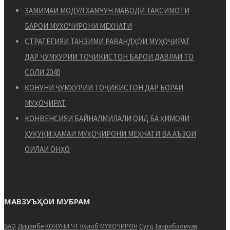
ЗАМИМАИ МОДУЛ ХАМЧУН МАВОДИ ТАКСИМОТИ
БАРОИ МУХОЧИРОНИ МЕХНАТИ
СТРАТЕГИЯИ ТАНЗИМИ РАВАНДҲОИ МУҲОҶИРАТ
ДАР ҶУМҲУРИИ ТОҶИКИСТОН БАРОИ ДАВРАИ ТО
СОЛИ 2040
ҚОНУНИ ҶУМҲУРИИ ТОҶИКИСТОН ДАР БОРАИ
МУҲОҶИРАТ
КОНВЕНСИЯИ БАЙНАЛМИЛАЛИ ОИД БА ҲИМОЯИ
ҲУҚУҚИ ҲАМАИ МУҲОҶИРОНИ МЕҲНАТИ ВА АЪЗОИ
ОИЛАИ ОНҲО
МАВЗУЪҲОИ МУБРАМ
ВАО
Душанбе
КОНУНИ ЧТ
Кӯлоб
МУХОЧИРОН
Суғд
Тачрибаомузи