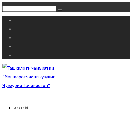
АСОСӢ