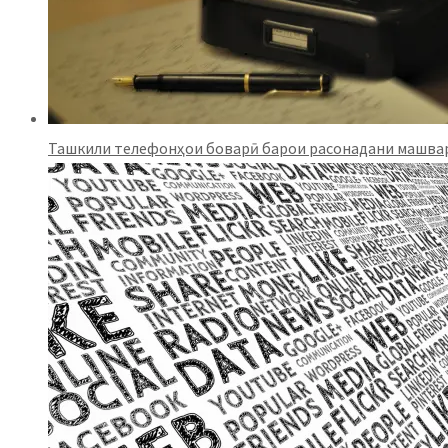
Ташкили телефонҳои боварӣ барои расонадани машвар