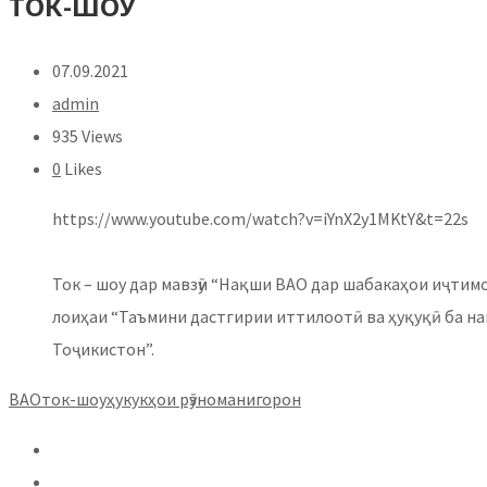
ТОК-ШОУ
07.09.2021
admin
935 Views
0
Likes
https://www.youtube.com/watch?v=iYnX2y1MKtY&t=22s
Ток – шоу дар мавзӯи “Нақши ВАО дар шабакаҳои иҷтим
лоиҳаи “Таъмини дастгирии иттилоотӣ ва ҳуқуқӣ ба на
Тоҷикистон”.
ВАО
ток-шоу
ҳукукҳои рӯзноманигорон