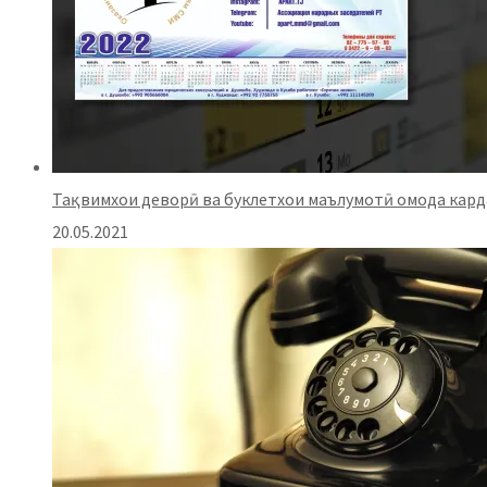
Тақвимхои деворӣ ва буклетхои маълумотӣ омода кард
20.05.2021