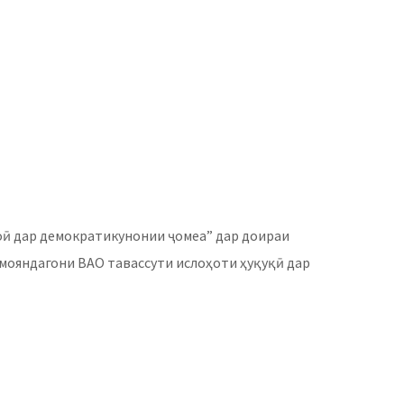
оӣ дар демократикунонии ҷомеа” дар доираи
мояндагони ВАО тавассути ислоҳоти ҳуқуқӣ дар