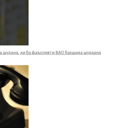
а шуданд, ки ба фаъолияти ВАО бахшида шудаанд