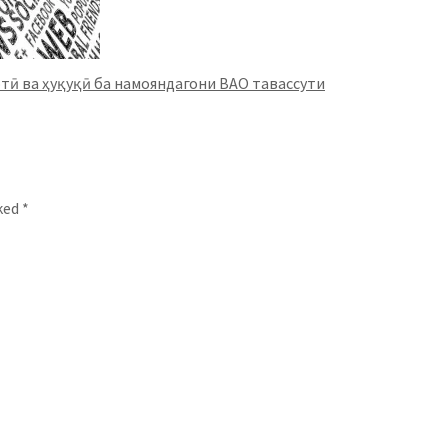
тӣ ва ҳуқуқӣ ба намояндагони ВАО тавассути
rked
*