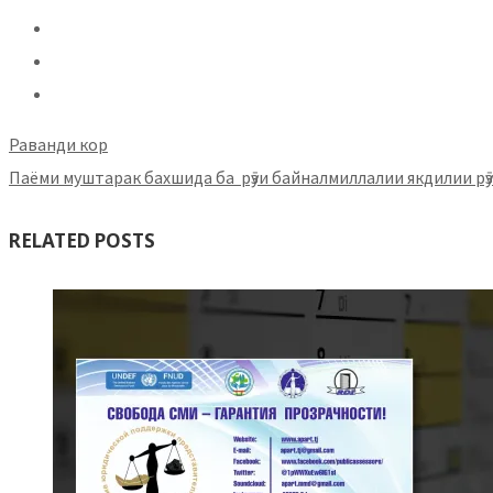
Раванди кор
Паёми муштарак бахшида ба рӯзи байналмиллалии якдилии р
RELATED POSTS