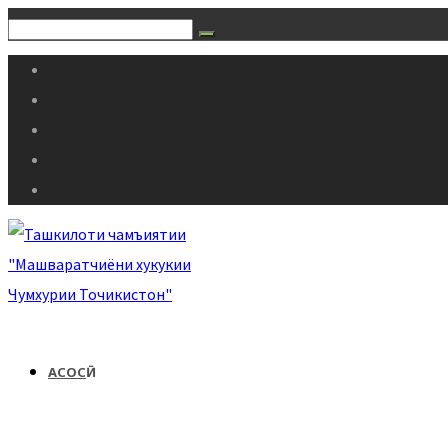
АСОСӢ