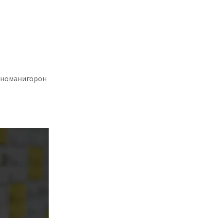
ӯзноманигорон