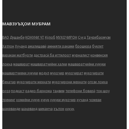
МАВЗУЪҲОИ МУБРАМ
ВАО
Душанбе
КОНУНИ ЧТ
Кӯлоб
МУХОЧИРОН
Суғд
Тачрибаомузи
Хатлон
Хуҷанд
амалишавӣ
амнияти раками
брошюра
буклет
варакаи матбуоти
дастрасӣ ба иттилоот
журналист
конвенсия
лоиҳа
машварат
машваратчиёни халки
машваратчиёни хукуки
машвартчиени хукуки
модул
мухочир
мухочират
мухочирати
бехатар
мухочирати мехнати
мухочирони мехнати
огози лоиха
оғоз
подкаст
радио-барнома
тақвим
телефони боварӣ
ток-шоу
тренинг
хомиёни хукук
хукук
хукуки мухочир
хучанд
чомеаи
шахрванди
шаҳрванд
шиканча
эълон
ҳуқуқ