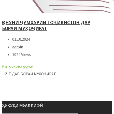
ҚОНУНИ ҶУМҲУРИИ ТОҶИКИСТОН ДАР
БОРАИ МУҲОҶИРАТ
01.10.2024
admin
1024 Views
Китобхона ҳуқуқӣ
КЧТ ДАР БОРАИ МУХОЧИРАТ
ҲУҚУҚИ МУАЛЛИФӢ