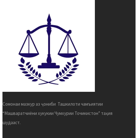
Сомонаи мазкур аз ҷониби Ташкилоти чамъиятии
“Машваратчиёни хукукии Чумхурии Точикистон” таҳия
шудааст.