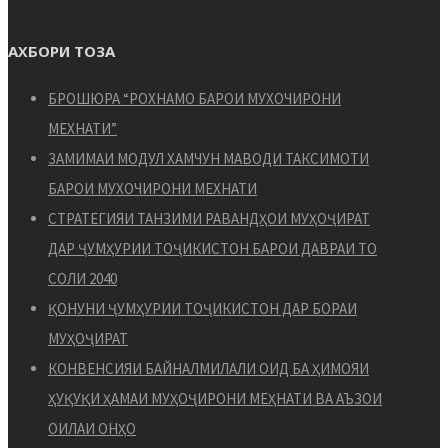
АХБОРИ ТОЗА
БРОШЮРА “РОХНАМО БАРОИ МУХОЧИРОНИ
МЕХНАТИ”
ЗАМИМАИ МОДУЛ ХАМЧУН МАВОДИ ТАКСИМОТИ
БАРОИ МУХОЧИРОНИ МЕХНАТИ
СТРАТЕГИЯИ ТАНЗИМИ РАВАНДҲОИ МУҲОҶИРАТ
ДАР ҶУМҲУРИИ ТОҶИКИСТОН БАРОИ ДАВРАИ ТО
СОЛИ 2040
ҚОНУНИ ҶУМҲУРИИ ТОҶИКИСТОН ДАР БОРАИ
МУҲОҶИРАТ
КОНВЕНСИЯИ БАЙНАЛМИЛАЛИ ОИД БА ҲИМОЯИ
ҲУҚУҚИ ҲАМАИ МУҲОҶИРОНИ МЕҲНАТИ ВА АЪЗОИ
ОИЛАИ ОНҲО