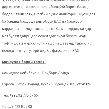
дар ин самт; ташкили таҷрибаомӯзӣ барои баланд
бардоштани сатҳи касбии рӯзноманигорон; мусоидат
ба баланд бардоштани обрӯи ВАО ва барқарор
кардани эътимоди хонандагон ба маводҳое, ки дар
матбуоти даврӣ дар асоси далелҳои боэътимоди
тафтишоти журналистӣ нашр мешаванд; такмили /
ислоҳоти қонунгузорӣ оид ба фаъолияти ВАО.
Маълумот барои тамос
:
Ҳамидова Ҳабибахон – Роҳбари Лоиҳа
Суроға: шаҳри Хуҷанд, кӯчаи К.Хуҷандӣ 185, утоқи №6.
Тел: +992 92 775 57 55
Факс: 3 422 6 09 03