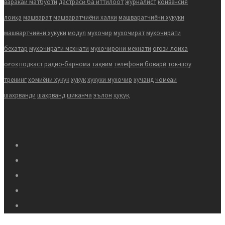
варакаи матбуоти
дастрасӣ ба иттилоот
журналист
конвенсия
лоиҳа
машварат
машваратчиёни халки
машваратчиёни хукуки
машвартчиени хукуки
модул
мухочир
мухочират
мухочирати
бехатар
мухочирати мехнати
мухочирони мехнати
огози лоиха
оғоз
подкаст
радио-барнома
тақвим
телефони боварӣ
ток-шоу
тренинг
хомиёни хукук
хукук
хукуки мухочир
хучанд
чомеаи
шахрванди
шаҳрванд
шиканча
эълон
ҳуқуқ