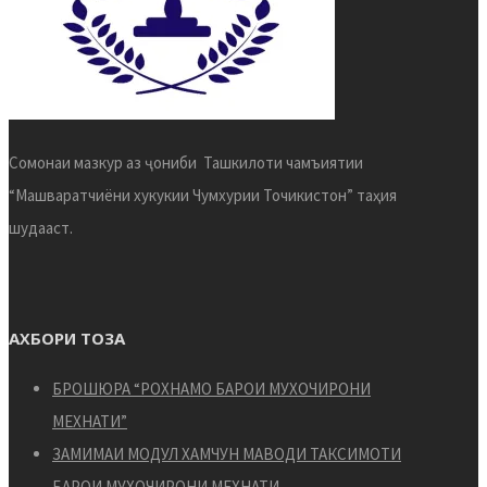
Сомонаи мазкур аз ҷониби Ташкилоти чамъиятии
“Машваратчиёни хукукии Чумхурии Точикистон” таҳия
шудааст.
АХБОРИ ТОЗА
БРОШЮРА “РОХНАМО БАРОИ МУХОЧИРОНИ
МЕХНАТИ”
ЗАМИМАИ МОДУЛ ХАМЧУН МАВОДИ ТАКСИМОТИ
БАРОИ МУХОЧИРОНИ МЕХНАТИ