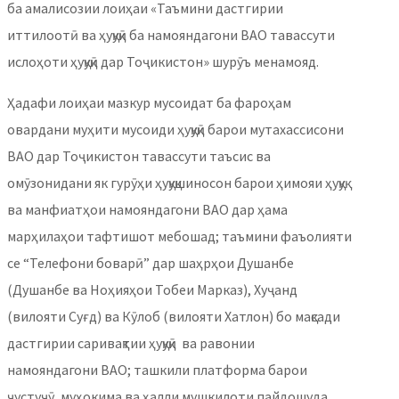
ба амалисозии лоиҳаи «Таъмини дастгирии
иттилоотӣ ва ҳуқуқӣ ба намояндагони ВАО тавассути
ислоҳоти ҳуқуқӣ дар Тоҷикистон» шурӯъ менамояд.
Ҳадафи лоиҳаи мазкур мусоидат ба фароҳам
овардани муҳити мусоиди ҳуқуқӣ барои мутахассисони
ВАО дар Тоҷикистон тавассути таъсис ва
омӯзонидани як гурӯҳи ҳуқуқшиносон барои ҳимояи ҳуқуқ
ва манфиатҳои намояндагони ВАО дар ҳама
марҳилаҳои тафтишот мебошад; таъмини фаъолияти
се “Телефони боварӣ” дар шаҳрҳои Душанбе
(Душанбе ва Ноҳияҳои Тобеи Марказ), Хуҷанд
(вилояти Суғд) ва Кӯлоб (вилояти Хатлон) бо мақсади
дастгирии саривақтии ҳуқуқӣ ва равонии
намояндагони ВАО; ташкили платформа барои
ҷустуҷӯ, муҳокима ва ҳалли мушкилоти пайдошуда