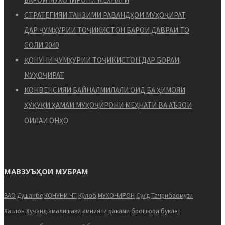
СТРАТЕГИЯИ ТАНЗИМИ РАВАНДҲОИ МУҲОҶИРАТ
ДАР ҶУМҲУРИИ ТОҶИКИСТОН БАРОИ ДАВРАИ ТО
СОЛИ 2040
ҚОНУНИ ҶУМҲУРИИ ТОҶИКИСТОН ДАР БОРАИ
МУҲОҶИРАТ
КОНВЕНСИЯИ БАЙНАЛМИЛАЛИ ОИД БА ҲИМОЯИ
ҲУҚУҚИ ҲАМАИ МУҲОҶИРОНИ МЕҲНАТИ ВА АЪЗОИ
ОИЛАИ ОНҲО
МАВЗУЪҲОИ МУБРАМ
ВАО
Душанбе
КОНУНИ ЧТ
Кӯлоб
МУХОЧИРОН
Суғд
Тачрибаомузи
Хатлон
Хуҷанд
амалишавӣ
амнияти раками
брошюра
буклет