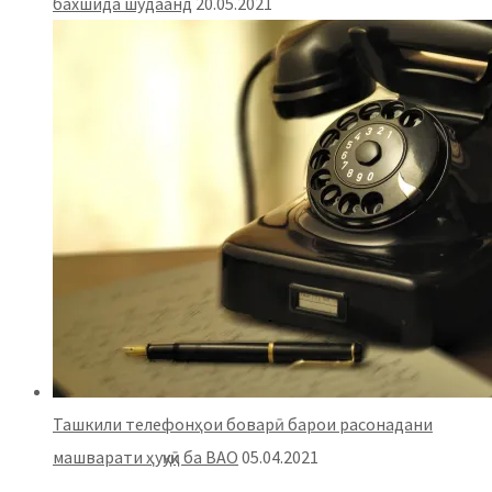
бахшида шудаанд
20.05.2021
Ташкили телефонҳои боварӣ барои расонадани
машварати ҳуқуқӣ ба ВАО
05.04.2021