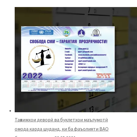
Тақвимхои деворӣ ва буклетхои маълумотӣ
омода карда шуданд, ки ба фаъолияти ВАО