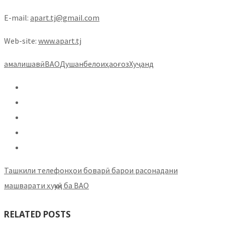
E-mail:
apart.tj@gmail.com
Web-site:
www.apart.tj
амалишавӣ
ВАО
Душанбе
лоиҳа
оғоз
Хуҷанд
Ташкили телефонҳои боварӣ барои расонадани
машварати ҳуқуқӣ ба ВАО
RELATED POSTS