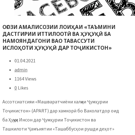
ОҒОЗИ АМАЛИСОЗИИ ЛОИҲАИ «ТАЪМИНИ
ДАСТГИРИИ ИТТИЛООТӢ ВА ҲУҚУҚӢ БА
НАМОЯНДАГОНИ ВАО ТАВАССУТИ
ИСЛОҲОТИ ҲУҚУҚӢ ДАР ТОҶИКИСТОН»
01.04.2021
admin
1164 Views
0
Likes
Ассотсиатсияи «Машваратчиёни халқии Ҷумҳурии
Тоҷикистон» (APART) дар хамкорӣ бо Ваколатдор оид
ба Ҳуқуқи Инсон дар Ҷумҳурии Тоҷикистон ва
Ташкилоти Ҷамъиятии «Ташаббусҳои рушди деҳот»