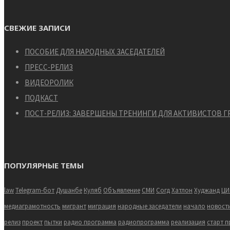
СВЕЖИЕ ЗАПИСИ
ПОСОБИЕ ДЛЯ НАРОДНЫХ ЗАСЕДАТЕЛЕЙ
ПРЕСС-РЕЛИЗ
ВИДЕОРОЛИК
ПОДКАСТ
ПОСТ-РЕЛИЗ: ЗАВЕРШЕНЫ ТРЕНИНГИ ДЛЯ АКТИВИСТОВ 
ПОПУЛЯРНЫЕ ТЕМЫ
law
Telegram-бот
Душанбе
Куляб
Объявление
СМИ
Согд
Хатлон
Худжанд
ЦИ
медиаграмотность
мигрант
миграция
народные заседатели
начало
новост
релиз
проект
пытки
радио программа
радиопрограмма
реализация
старт п