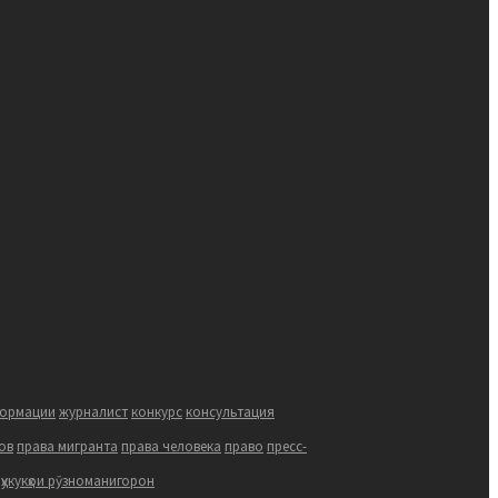
формации
журналист
конкурс
консультация
ов
права мигранта
права человека
право
пресс-
ҳукукҳои рӯзноманигорон