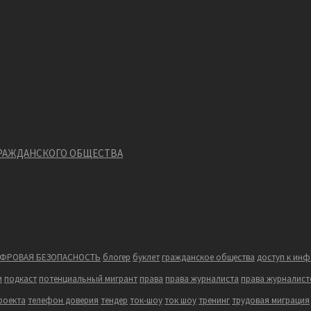
ГРАЖДАНСКОГО ОБЩЕСТВА
ФРОВАЯ БЕЗОПАСНОСТЬ
блогер
буклет
гражданское общества
доступ к ин
и
подкаст
потенциальный мигрант
права
права журналиста
права журналист
роекта
телефон доверия
тендер
ток-шоу
ток шоу
тренинг
трудовая миграция