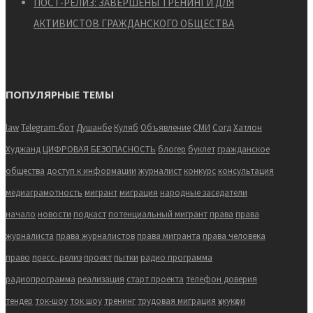
ПОСТ-РЕЛИЗ: ЗАВЕРШЕНЫ ТРЕНИНГИ ДЛЯ
АКТИВИСТОВ ГРАЖДАНСКОГО ОБЩЕСТВА
ПОПУЛЯРНЫЕ ТЕМЫ
law
Telegram-бот
Душанбе
Куляб
Объявление
СМИ
Согд
Хатлон
Худжанд
ЦИФРОВАЯ БЕЗОПАСНОСТЬ
блогер
буклет
гражданское
общества
доступ к информации
журналист
конкурс
консультация
медиаграмотность
мигрант
миграция
народные заседатели
начало
новости
подкаст
потенциальный мигрант
права
права
журналиста
права журналистов
права мигранта
права человека
право
пресс- релиз
проект
пытки
радио программа
радиопрограмма
реализация
старт проекта
телефон доверия
тендер
ток-шоу
ток шоу
тренинг
трудовая миграция
ҳукукҳои