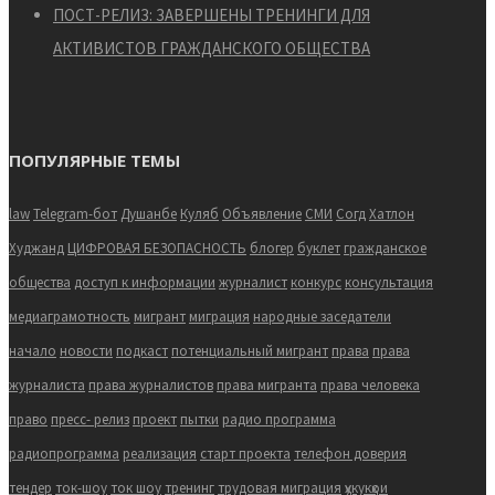
ПОСТ-РЕЛИЗ: ЗАВЕРШЕНЫ ТРЕНИНГИ ДЛЯ
АКТИВИСТОВ ГРАЖДАНСКОГО ОБЩЕСТВА
ПОПУЛЯРНЫЕ ТЕМЫ
law
Telegram-бот
Душанбе
Куляб
Объявление
СМИ
Согд
Хатлон
Худжанд
ЦИФРОВАЯ БЕЗОПАСНОСТЬ
блогер
буклет
гражданское
общества
доступ к информации
журналист
конкурс
консультация
медиаграмотность
мигрант
миграция
народные заседатели
начало
новости
подкаст
потенциальный мигрант
права
права
журналиста
права журналистов
права мигранта
права человека
право
пресс- релиз
проект
пытки
радио программа
радиопрограмма
реализация
старт проекта
телефон доверия
тендер
ток-шоу
ток шоу
тренинг
трудовая миграция
ҳукукҳои