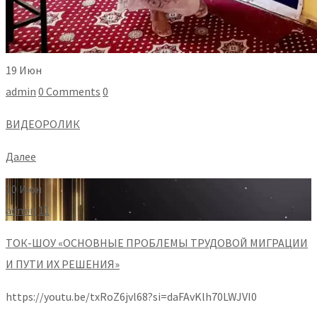
19 Июн
admin
0 Comments
0
ВИДЕОРОЛИК
Далее
10 Июн
admin
11
ТОК-ШОУ «ОСНОВНЫЕ ПРОБЛЕМЫ ТРУДОВОЙ МИГРАЦИИ
И ПУТИ ИХ РЕШЕНИЯ»
https://youtu.be/txRoZ6jvl68?si=daFAvKlh70LWJVI0