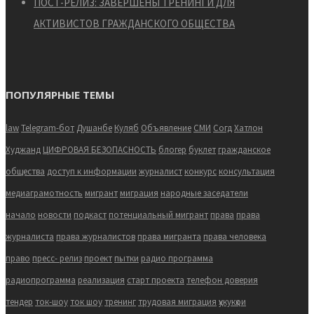
ПОСТ-РЕЛИЗ: ЗАВЕРШЕНЫ ТРЕНИНГИ ДЛЯ
АКТИВИСТОВ ГРАЖДАНСКОГО ОБЩЕСТВА
ПОПУЛЯРНЫЕ ТЕМЫ
law
Telegram-бот
Душанбе
Куляб
Объявление
СМИ
Согд
Хатлон
Худжанд
ЦИФРОВАЯ БЕЗОПАСНОСТЬ
блогер
буклет
гражданское
общества
доступ к информации
журналист
конкурс
консультация
медиаграмотность
мигрант
миграция
народные заседатели
начало
новости
подкаст
потенциальный мигрант
права
права
журналиста
права журналистов
права мигранта
права человека
право
пресс- релиз
проект
пытки
радио программа
радиопрограмма
реализация
старт проекта
телефон доверия
тендер
ток-шоу
ток шоу
тренинг
трудовая миграция
ҳукукҳои