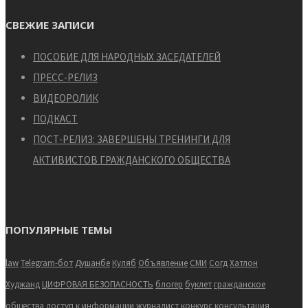
СВЕЖИЕ ЗАПИСИ
ПОСОБИЕ ДЛЯ НАРОДНЫХ ЗАСЕДАТЕЛЕЙ
ПРЕСС-РЕЛИЗ
ВИДЕОРОЛИК
ПОДКАСТ
ПОСТ-РЕЛИЗ: ЗАВЕРШЕНЫ ТРЕНИНГИ ДЛЯ
АКТИВИСТОВ ГРАЖДАНСКОГО ОБЩЕСТВА
ПОПУЛЯРНЫЕ ТЕМЫ
law
Telegram-бот
Душанбе
Куляб
Объявление
СМИ
Согд
Хатлон
Худжанд
ЦИФРОВАЯ БЕЗОПАСНОСТЬ
блогер
буклет
гражданское
общества
доступ к информации
журналист
конкурс
консультация