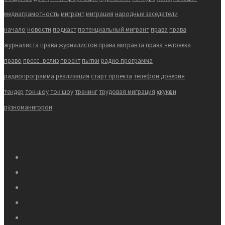
медиаграмотность
мигрант
миграция
народные заседатели
начало
новости
подкаст
потенциальный мигрант
права
права
журналиста
права журналистов
права мигранта
права человека
право
пресс- релиз
проект
пытки
радио программа
радиопрограмма
реализация
старт проекта
телефон доверия
тендер
ток-шоу
ток шоу
тренинг
трудовая миграция
ҳукукҳои
рӯзноманигорон