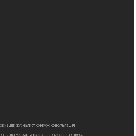
формации
журналист
конкурс
консультация
ов
права мигранта
права человека
право
пресс-