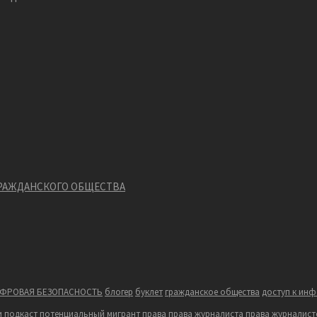
ГРАЖДАНСКОГО ОБЩЕСТВА
ФРОВАЯ БЕЗОПАСНОСТЬ
блогер
буклет
гражданское общества
доступ к ин
и
подкаст
потенциальный мигрант
права
права журналиста
права журналист