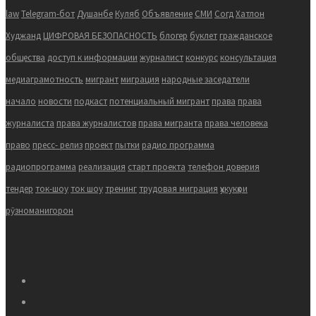
law
Telegram-бот
Душанбе
Куляб
Объявление
СМИ
Согд
Хатлон
Худжанд
ЦИФРОВАЯ БЕЗОПАСНОСТЬ
блогер
буклет
гражданское
общества
доступ к информации
журналист
конкурс
консультация
медиаграмотность
мигрант
миграция
народные заседатели
начало
новости
подкаст
потенциальный мигрант
права
права
журналиста
права журналистов
права мигранта
права человека
право
пресс- релиз
проект
пытки
радио программа
радиопрограмма
реализация
старт проекта
телефон доверия
тендер
ток-шоу
ток шоу
тренинг
трудовая миграция
ҳукукҳои
рӯзноманигорон