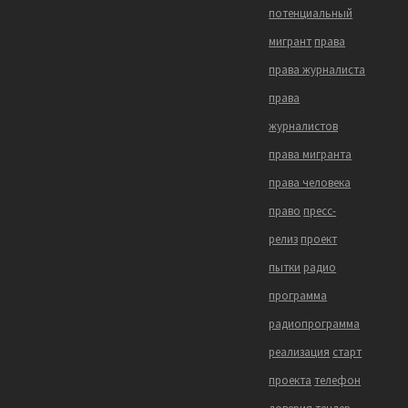
потенциальный
мигрант
права
права журналиста
права
журналистов
права мигранта
права человека
право
пресс-
релиз
проект
пытки
радио
программа
радиопрограмма
реализация
старт
проекта
телефон