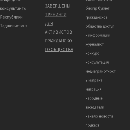
ЗАВЕРШЕНЫ
консультанты
блогер
буклет
ТРЕНИНГИ
Республики
гражданское
ДЛЯ
Таджикистан».
общества
доступ
АКТИВИСТОВ
к информации
ГРАЖДАНСКО
журналист
ГО ОБЩЕСТВА
конкурс
консультация
медиаграмотност
ь
мигрант
миграция
народные
заседатели
начало
новости
подкаст