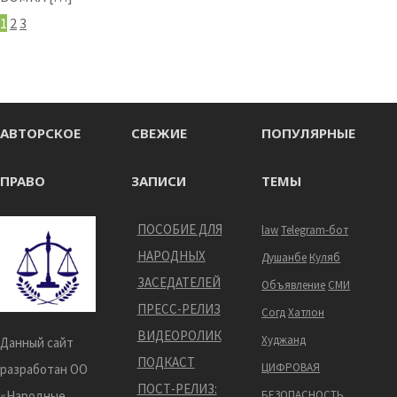
1
2
3
АВТОРСКОЕ
СВЕЖИЕ
ПОПУЛЯРНЫЕ
ПРАВО
ЗАПИСИ
ТЕМЫ
ПОСОБИЕ ДЛЯ
law
Telegram-бот
НАРОДНЫХ
Душанбе
Куляб
ЗАСЕДАТЕЛЕЙ
Объявление
СМИ
ПРЕСС-РЕЛИЗ
Согд
Хатлон
ВИДЕОРОЛИК
Худжанд
Данный сайт
ПОДКАСТ
ЦИФРОВАЯ
разработан ОО
ПОСТ-РЕЛИЗ:
«Народные
БЕЗОПАСНОСТЬ