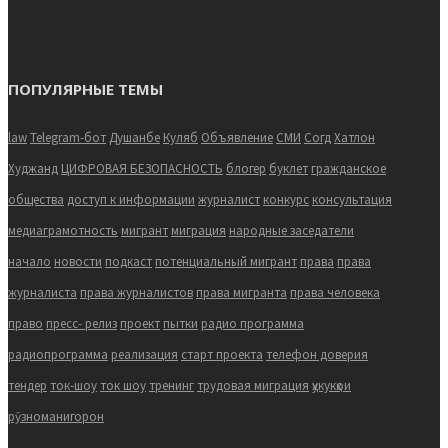
ПОПУЛЯРНЫЕ ТЕМЫ
law
Telegram-бот
Душанбе
Куляб
Объявление
СМИ
Согд
Хатлон
Худжанд
ЦИФРОВАЯ БЕЗОПАСНОСТЬ
блогер
буклет
гражданское
общества
доступ к информации
журналист
конкурс
консультация
медиаграмотность
мигрант
миграция
народные заседатели
начало
новости
подкаст
потенциальный мигрант
права
права
журналиста
права журналистов
права мигранта
права человека
право
пресс- релиз
проект
пытки
радио программа
радиопрограмма
реализация
старт проекта
телефон доверия
тендер
ток-шоу
ток шоу
тренинг
трудовая миграция
ҳукукҳои
рӯзноманигорон