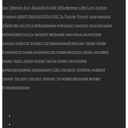
law
Telegram-бот
Душанбе
Куляб
Объявление
СМИ
Согд
Хатлон
Худжанд
ЦИФРОВАЯ БЕЗОПАСНОСТЬ
блогер
буклет
гражданское
общества
доступ к информации
журналист
конкурс
консультация
медиаграмотность
мигрант
миграция
народные заседатели
начало
новости
подкаст
потенциальный мигрант
права
права
журналиста
права журналистов
права мигранта
права человека
право
пресс- релиз
проект
пытки
радио программа
радиопрограмма
реализация
старт проекта
телефон доверия
тендер
ток-шоу
ток шоу
тренинг
трудовая миграция
ҳукукҳои
рӯзноманигорон