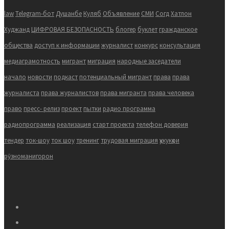
law
Telegram-бот
Душанбе
Куляб
Объявление
СМИ
Согд
Хатлон
Худжанд
ЦИФРОВАЯ БЕЗОПАСНОСТЬ
блогер
буклет
гражданское
общества
доступ к информации
журналист
конкурс
консультация
медиаграмотность
мигрант
миграция
народные заседатели
начало
новости
подкаст
потенциальный мигрант
права
права
журналиста
права журналистов
права мигранта
права человека
право
пресс- релиз
проект
пытки
радио программа
радиопрограмма
реализация
старт проекта
телефон доверия
тендер
ток-шоу
ток шоу
тренинг
трудовая миграция
ҳукукҳои
рӯзноманигорон