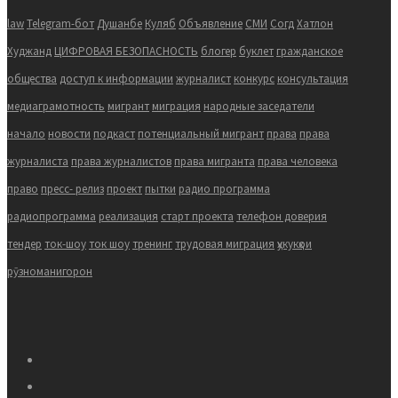
law
Telegram-бот
Душанбе
Куляб
Объявление
СМИ
Согд
Хатлон
Худжанд
ЦИФРОВАЯ БЕЗОПАСНОСТЬ
блогер
буклет
гражданское
общества
доступ к информации
журналист
конкурс
консультация
медиаграмотность
мигрант
миграция
народные заседатели
начало
новости
подкаст
потенциальный мигрант
права
права
журналиста
права журналистов
права мигранта
права человека
право
пресс- релиз
проект
пытки
радио программа
радиопрограмма
реализация
старт проекта
телефон доверия
тендер
ток-шоу
ток шоу
тренинг
трудовая миграция
ҳукукҳои
рӯзноманигорон