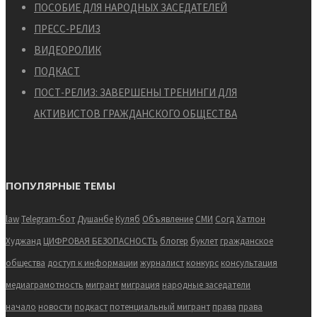
ПОСОБИЕ ДЛЯ НАРОДНЫХ ЗАСЕДАТЕЛЕЙ
ПРЕСС-РЕЛИЗ
ВИДЕОРОЛИК
ПОДКАСТ
ПОСТ-РЕЛИЗ: ЗАВЕРШЕНЫ ТРЕНИНГИ ДЛЯ
АКТИВИСТОВ ГРАЖДАНСКОГО ОБЩЕСТВА
ПОПУЛЯРНЫЕ ТЕМЫ
law
Telegram-бот
Душанбе
Куляб
Объявление
СМИ
Согд
Хатлон
Худжанд
ЦИФРОВАЯ БЕЗОПАСНОСТЬ
блогер
буклет
гражданское
общества
доступ к информации
журналист
конкурс
консультация
медиаграмотность
мигрант
миграция
народные заседатели
начало
новости
подкаст
потенциальный мигрант
права
права