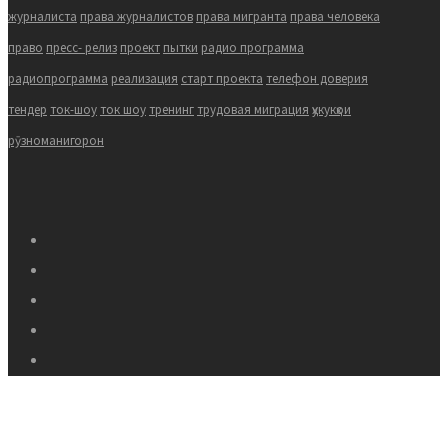
журналиста
права журналистов
права мигранта
права человека
право
пресс- релиз
проект
пытки
радио программа
радиопрограмма
реализация
старт проекта
телефон доверия
тендер
ток-шоу
ток шоу
тренинг
трудовая миграция
ҳукукҳои
рӯзноманигорон