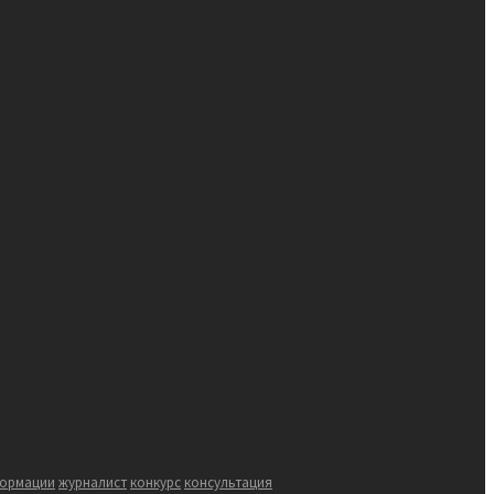
формации
журналист
конкурс
консультация