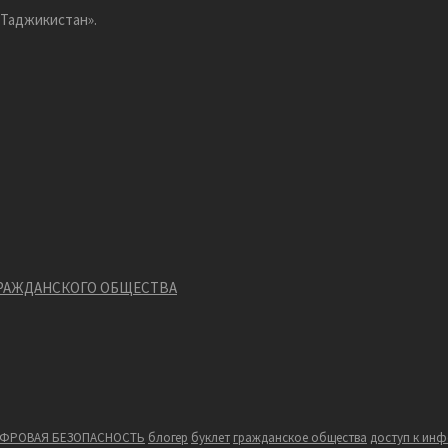
 Таджикистан».
ГРАЖДАНСКОГО ОБЩЕСТВА
ФРОВАЯ БЕЗОПАСНОСТЬ
блогер
буклет
гражданское общества
доступ к ин