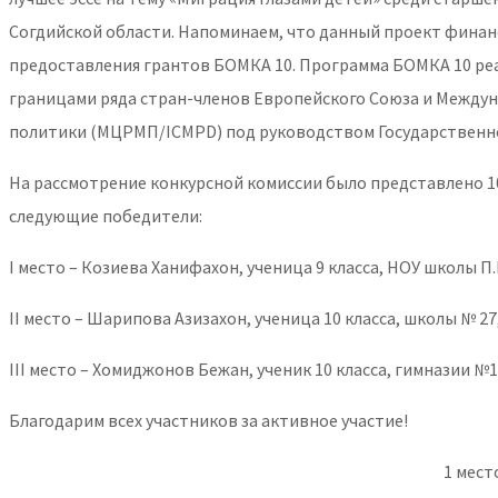
Согдийской области. Напоминаем, что данный проект финан
предоставления грантов БОМКА 10. Программа БОМКА 10 ре
границами ряда стран-членов Европейского Союза и Межд
политики (МЦРМП/ICMPD) под руководством Государственн
На рассмотрение конкурсной комиссии было представлено 10
следующие победители:
I место – Козиева Ханифахон, ученица 9 класса, НОУ школы П
II место – Шарипова Азизахон, ученица 10 класса, школы № 27
III место – Хомиджонов Бежан, ученик 10 класса, гимназии №1
Благодарим всех участников за активное участие!
1 мест