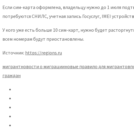
Если сим-карта оформлена, владельцу нужно до 1 июля подтв
потребуются СНИЛС, учетная запись Госуслуг, IMEI устройст
У кого уже есть больше 10 сим-карт, нужно будет расторгнут
всем номерам будут приостановлены.
Источник:
https://regions.ru
мигрант
новости о миграции
новые правило для мигрантов
п
граждан