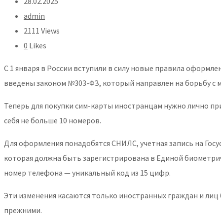
28.02.2025
admin
2111 Views
0
Likes
С 1 января в России вступили в силу новые правила оформле
введены законом №303-ФЗ, который направлен на борьбу с 
Теперь для покупки сим-карты иностранцам нужно лично при
себя не больше 10 номеров.
Для оформления понадобятся СНИЛС, учетная запись на Госу
которая должна быть зарегистрирована в Единой биометриче
номер телефона — уникальный код из 15 цифр.
Эти изменения касаются только иностранных граждан и лиц 
прежними.