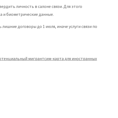
ердить личность в салоне связи. Для этого
ва и биометрические данные.
ь лишние договоры до 1 июля, иначе услуги связи по
отенциальный мигрант
сим-карта для иностранных