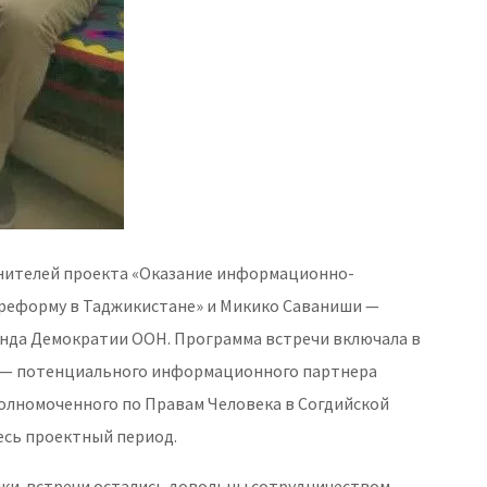
олнителей проекта «Оказание информационно-
реформу в Таджикистане» и Микико Саваниши —
нда Демократии ООН. Программа встречи включала в
» — потенциального информационного партнера
олномоченного по Правам Человека в Согдийской
есь проектный период.
ики встречи остались довольны сотрудничеством,