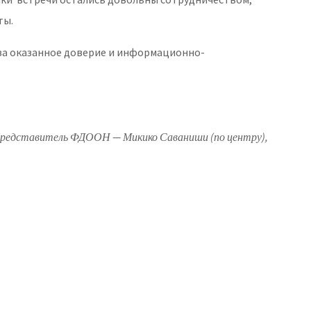
ты.
а оказанное доверие и информационно-
 Представитель ФДООН — Микико Саваниши (по центру),