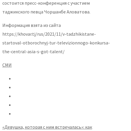
состоится пресс-конференция с участием
таджикского певца Чоршанбе Аловатова.
Информация взята из сайта
https://khovar.tj/rus/2021/11/v-tadzhikistane-
startoval-otborochnyj-tur-televizionnogo-konkursa-
the-central-asia-s-got-talent/
СМИ
«Девушка, которая с ним встречалась»: как