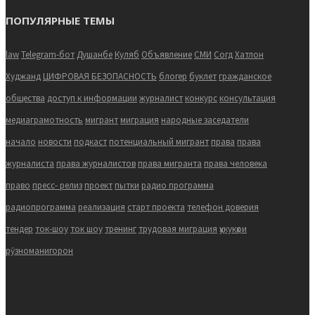
ПОПУЛЯРНЫЕ ТЕМЫ
law
Telegram-бот
Душанбе
Куляб
Объявление
СМИ
Согд
Хатлон
Худжанд
ЦИФРОВАЯ БЕЗОПАСНОСТЬ
блогер
буклет
гражданское
общества
доступ к информации
журналист
конкурс
консультация
медиаграмотность
мигрант
миграция
народные заседатели
начало
новости
подкаст
потенциальный мигрант
права
права
журналиста
права журналистов
права мигранта
права человека
право
пресс- релиз
проект
пытки
радио программа
радиопрограмма
реализация
старт проекта
телефон доверия
тендер
ток-шоу
ток шоу
тренинг
трудовая миграция
ҳукукҳои
рӯзноманигорон