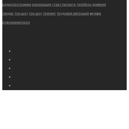
радиопрограмма
реализация
старт проекта
телефон доверия
тендер
ток-шоу
ток шоу
тренинг
трудовая миграция
ҳукукҳои
рӯзноманигорон