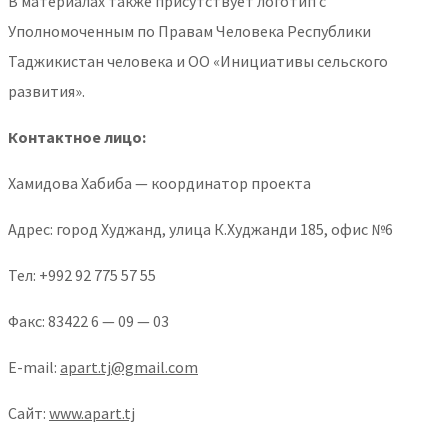
В материалах также присутствует логотип c
Уполномоченным по Правам Человека Республики
Таджикистан человека и ОО «Инициативы сельского
развития».
Контактное лицо:
Хамидова Хабиба — координатор проекта
Адрес: город Худжанд, улица К.Худжанди 185, офис №6
Тел: +992 92 775 57 55
Факс: 83422 6 — 09 — 03
E-mail:
apart.tj@gmail.com
Сайт:
www.apart.tj