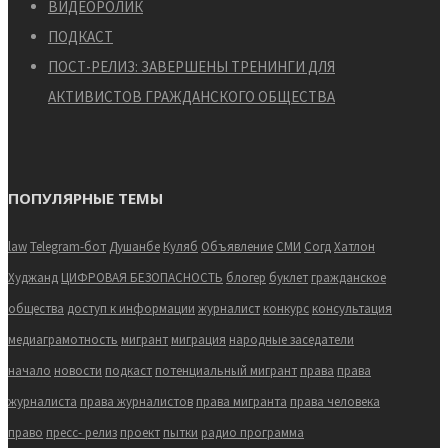
ВИДЕОРОЛИК
ПОДКАСТ
ПОСТ-РЕЛИЗ: ЗАВЕРШЕНЫ ТРЕНИНГИ ДЛЯ
АКТИВИСТОВ ГРАЖДАНСКОГО ОБЩЕСТВА
ПОПУЛЯРНЫЕ ТЕМЫ
law
Telegram-бот
Душанбе
Куляб
Объявление
СМИ
Согд
Хатлон
Худжанд
ЦИФРОВАЯ БЕЗОПАСНОСТЬ
блогер
буклет
гражданское
общества
доступ к информации
журналист
конкурс
консультация
медиаграмотность
мигрант
миграция
народные заседатели
начало
новости
подкаст
потенциальный мигрант
права
права
журналиста
права журналистов
права мигранта
права человека
право
пресс- релиз
проект
пытки
радио программа