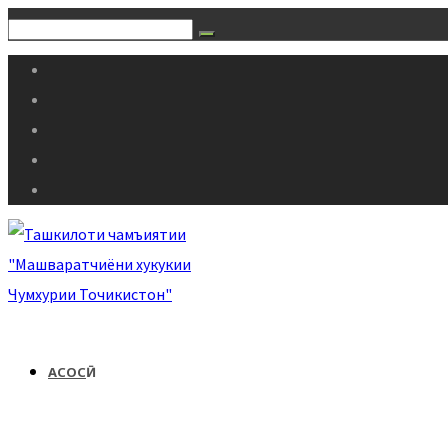
АСОСӢ