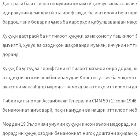
Дастрасӣ ба иттилооти муҳими ҷамъиятӣ ҳамчун як масъалаи
идоракунии демократӣ эътироф шуда, ба иштироки бештари 
бардоштани боварии ҷомеа ба қарорҳои қабулшавандаи мақ
Ҳуқуқи дастрасӣ ба иттилоот ҳуқуқи аз мақомоту ташкилот 
ҷамъиятӣ, ҳуқуқ ва озодиҳои шаҳрванди муайян, инчунин ит
доранд.
Ҳуқуқ ба ҷустуҷӯ ва гирифтани иттилоот маънои онро дорад, к
озодиҳои асосии пешбининамудаи Конститутсия ба мақомоти 
шахсони мансабдор муроҷиат намояд ва аз онҳо иттилооти да
Тибқи қатъномаи Ассамблеяи Генералии СММ 59 (1) соли 1946 
бемамониат ҷамъоварӣ, паҳн намудан ва нашри иттилоот ме
Моддаи 19 Эъломияи умумии ҳуқуқи инсон эълон медорад, ки 
дорад; ин ҳуқуқ озодии бемамониат нигоҳ доштани ақидаи худ