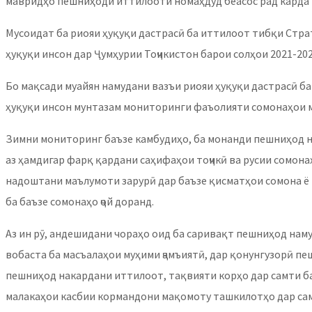
мавридҳо пешниҳоди иттилооти номаҳдуд беасос рад карда
Мусоидат ба риояи ҳуқуқи дастрасӣ ба иттилоот тибқи Стр
ҳуқуқи инсон дар Ҷумҳурии Тоҷикистон барои солҳои 2021-202
Бо мақсади муайян намудани вазъи риояи ҳуқуқи дастрасӣ ба
ҳуқуқи инсон мунтазам мониторинги фаъолияти сомонаҳои 
Зимни мониторинг баъзе камбудиҳо, ба монанди пешниҳод наш
аз ҳамдигар фарқ қардани саҳифаҳои тоҷикӣ ва русии сомона
надоштани маълумоти зарурӣ дар баъзе қисматҳои сомона ё
ба баъзе сомонаҳо ҷой доранд.
Аз ин рӯ, андешидани чораҳо оид ба саривақт пешниҳод на
вобаста ба масъалаҳои муҳими ҷамъиятӣ, дар қонунгузорӣ пе
пешниҳод накардани иттилоот, тақвияти корҳо дар самти б
малакаҳои касбии кормандони мақомоту ташкилотҳо дар са