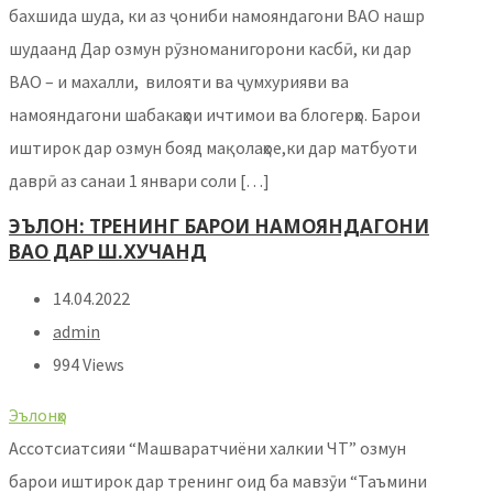
бахшида шуда, ки аз ҷониби намояндагони ВАО нашр
шудаанд Дар озмун рӯзноманигорони касбӣ, ки дар
ВАО – и махалли, вилояти ва ҷумхурияви ва
намояндагони шабакаҳои ичтимои ва блогерҳо. Барои
иштирок дар озмун бояд мақолаҳое,ки дар матбуоти
даврӣ аз санаи 1 январи соли […]
ЭЪЛОН: ТРЕНИНГ БАРОИ НАМОЯНДАГОНИ
ВАО ДАР Ш.ХУЧАНД
14.04.2022
admin
994 Views
Эълонҳо
Ассотсиатсияи “Машваратчиёни халкии ЧТ” озмун
барои иштирок дар тренинг оид ба мавзӯи “Таъмини