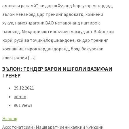
амнияти рақамӣ”, ки дар ш.Хучанд баргузор мегардад,
эълон менамояд.Дар тренинг адвокатҳо, хомиёни
хукук, намояндагони ВАО метавонанд иштирок
намоянд. Микдори иштирокчиен махдуд аст.Забонхои
корӣ: русӣ ва тоҷикӣ.Хоҳишмандоне, ки дар тренинг
хохиши иштирок кардан доранд, бояд ба суроғаи
электронии […]
ЭЪЛОН: ТЕНДЕР БАРОИ ИШҒОЛИ ВАЗИФАИ
ТРЕНЕР
29.12.2021
admin
961 Views
Эълонҳо
Ассотсиатсияи «Машваратчиёни халқии Ҷумҳурии