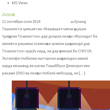
691 Views
Эълонҳо
11 сентябри соли 2024 ш.Хучанд
Ташкилоти ҷамъиятии «Машваратчиёни ҳуқуқии
Ҷумҳурии Тоҷикистон» дар доираи лоиҳаи «Мусоидат ба
амнияти рақамии созмонҳои ҷомеаи шаҳрвандӣ дар
Тоҷикистон» шурӯъ кард, ки дар ҳамкорӣ бо CIVICUS:
Эътилофи глобалии иштироки шаҳрвандон амалӣ
карда мешавад ва қисми Ташаббуси Демократияи
рақамӣ (DDI) ва лоиҳаи глобалӣ мебошад, ки […]