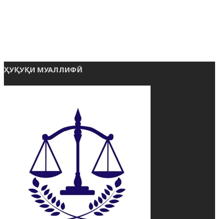
ҲУҚУҚИ МУАЛЛИФӢ