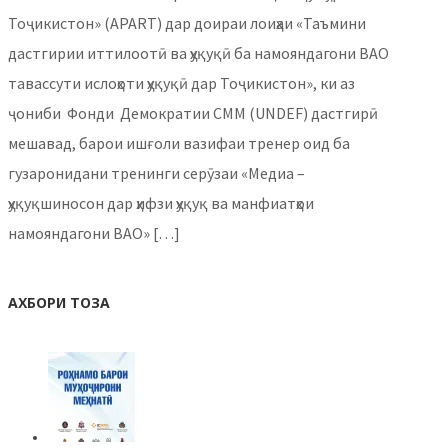
Тоҷикистон» (APART) дар доираи лоиҳаи «Таъмини
дастгирии иттилоотӣ ва ҳуқуқӣ ба намояндагони ВАО
тавассути ислоҳоти ҳуқуқӣ дар Тоҷикистон», ки аз
ҷониби Фонди Демократии СММ (UNDEF) дастгирӣ
мешавад, барои ишғоли вазифаи тренер оид ба
гузаронидани тренинги серӯзаи «Медиа –
ҳуқуқшиносон дар ҳифзи ҳуқуқ ва манфиатҳои
намояндагони ВАО» […]
АХБОРИ ТОЗА