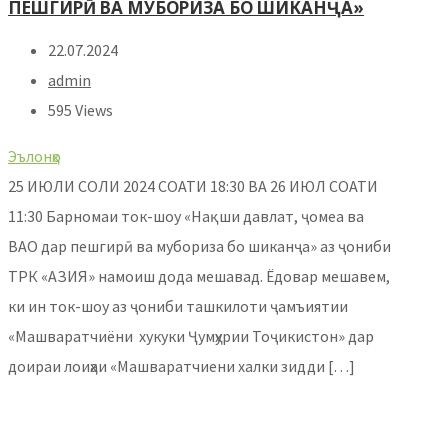
ПЕШГИРӢ ВА МУБОРИЗА БО ШИКАНҶА»
22.07.2024
admin
595 Views
Эълонҳо
25 ИЮЛИ СОЛИ 2024 СОАТИ 18:30 ВА 26 ИЮЛ СОАТИ
11:30 Барномаи ток-шоу «Нақши давлат, ҷомеа ва
ВАО дар пешгирӣ ва мубориза бо шиканҷа» аз ҷониби
ТРК «АЗИЯ» намоиш дода мешавад. Ёдовар мешавем,
ки ин ток-шоу аз ҷониби ташкилоти ҷамъиятии
«Машваратчиёни хукуки Ҷумҳурии Тоҷикистон» дар
доираи лоиҳаи «Машваратчиени халки зидди […]