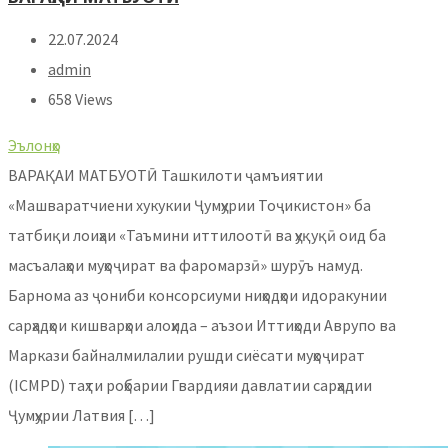
22.07.2024
admin
658 Views
Эълонҳо
ВАРАҚАИ МАТБУОТӢ Ташкилоти ҷамъиятии
«Машваратчиени хукукии Ҷумҳурии Тоҷикистон» ба
татбиқи лоиҳаи «Таъмини иттилоотӣ ва ҳуқуқӣ оид ба
масъалаҳои муҳоҷират ва фаромарзӣ» шурӯъ намуд.
Барнома аз ҷониби консорсиуми ниҳодҳои идоракунии
сарҳадҳои кишварҳои алоҳида – аъзои Иттиҳоди Аврупо ва
Маркази байналмилалии рушди сиёсати муҳоҷират
(ICMPD) таҳти роҳбарии Гвардияи давлатии сарҳадии
Ҷумҳурии Латвия […]