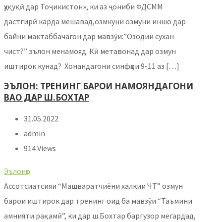
ҳуқуқӣ дар Тоҷикистон», ки аз ҷониби ФДСММ
дастгирӣ карда мешавад,озмкуни озмуни иншо дар
байни мактаббачагон дар мавзӯи:”Озодии сухан
чист?” эълон менамояд. Кӣ метавонад дар озмун
иштирок кунад? Хонандагони синфҳои 9-11 аз […]
ЭЪЛОН: ТРЕНИНГ БАРОИ НАМОЯНДАГОНИ
ВАО ДАР Ш.БОХТАР
31.05.2022
admin
914 Views
Эълонҳо
Ассотсиатсияи “Машваратчиёни халкии ЧТ” озмун
барои иштирок дар тренинг оид ба мавзӯи “Таъмини
амнияти рақамӣ”, ки дар ш.Бохтар баргузор мегардад,