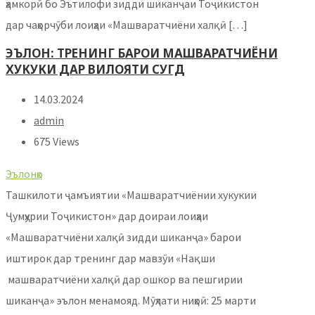
ҳамкорӣ бо Эътилофи зидди шиканҷаи Тоҷикистон
дар чаҳорчӯби лоиҳаи «Машваратчиёни халқӣ […]
ЭЪЛОН: ТРЕНИНГ БАРОИ МАШВАРАТЧИЁНИ
ХУКУКИ ДАР ВИЛОЯТИ СУГД
14.03.2024
admin
675 Views
Эълонҳо
Ташкилоти ҷамъиятии «Машваратчиёнии хукукии
Ҷумҳурии Тоҷикистон» дар доираи лоиҳаи
«Машваратчиёни халқӣ зидди шиканҷа» барои
иштирок дар тренинг дар мавзӯи «Нақши
машваратчиёни халқӣ дар ошкор ва пешгирии
шиканҷа» эълон менамояд. Мӯҳлати ниҳоӣ: 25 марти