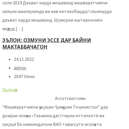
соли 2024 Даъват карда мешаванд машваратчиёни
халқии амалкунанда ва нав интихобшуда/таъиншуда
даъват карда мешаванд. Шумораи иштирокчиён
маҳдуд […]
ЭЪЛОН: ОЗМУНИ ЭССЕ ДАР БАЙНИ
МАКТАББАЧАГОН
24.11.2022
admin
2047 Views
Эълонҳо
Ассотсиатсияи
“Машваратчиёни ҳуқуқии Ҷумҳурии Тоҷикистон” дар
доираи лоиҳаи «Таъмини дастгирии иттилоотӣ ва
хуқуқӣ ба намояндагони ВАО тавассути ислоҳоти