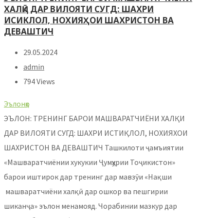
ХАЛҚӢ ДАР ВИЛОЯТИ СУГД: ШАХРИ
ИСИКЛОЛ, НОХИЯҲОИ ШАХРИСТОН ВА
ДЕВАШТИЧ
29.05.2024
admin
794 Views
Эълонҳо
ЭЪЛОН: ТРЕНИНГ БАРОИ МАШВАРАТЧИЁНИ ХАЛҚИ
ДАР ВИЛОЯТИ СУГД: ШАХРИ ИСТИҚЛОЛ, НОХИЯХОИ
ШАХРИСТОН ВА ДЕВАШТИЧ Ташкилоти ҷамъиятии
«Машваратчиёнии хукукии Ҷумҳурии Тоҷикистон»
барои иштирок дар тренинг дар мавзӯи «Нақши
машваратчиёни халқӣ дар ошкор ва пешгирии
шиканҷа» эълон менамояд. Чорабинии мазкур дар