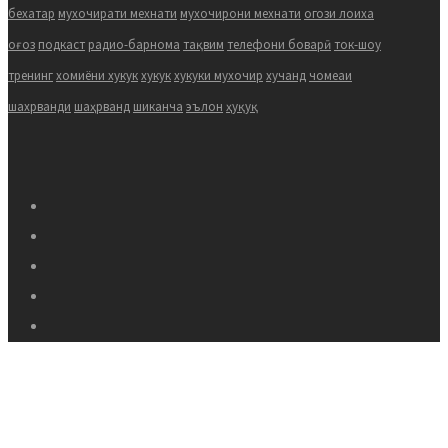
бехатар
мухочирати мехнати
мухочирони мехнати
огози лоиха
оғоз
подкаст
радио-барнома
тақвим
телефони боварӣ
ток-шоу
тренинг
хомиёни хукук
хукук
хукуки мухочир
хучанд
чомеаи
шахрванди
шаҳрванд
шиканча
эълон
ҳуқуқ