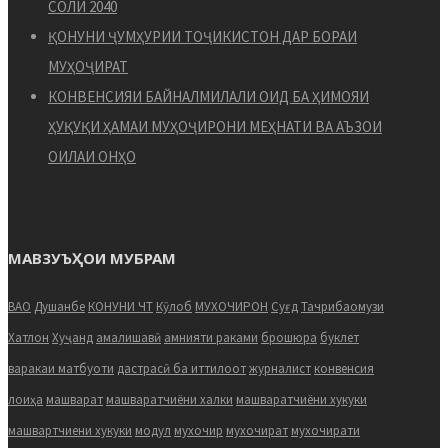
СОЛИ 2040
ҚОНУНИ ҶУМҲУРИИ ТОҶИКИСТОН ДАР БОРАИ
МУҲОҶИРАТ
КОНВЕНСИЯИ БАЙНАЛМИЛАЛИ ОИД БА ҲИМОЯИ
ҲУҚУҚИ ҲАМАИ МУҲОҶИРОНИ МЕҲНАТИ ВА АЪЗОИ
ОИЛАИ ОНҲО
МАВЗУЪҲОИ МУБРАМ
ВАО
Душанбе
КОНУНИ ЧТ
Кӯлоб
МУХОЧИРОН
Суғд
Тачрибаомузи
Хатлон
Хуҷанд
амалишавӣ
амнияти раками
брошюра
буклет
варакаи матбуоти
дастрасӣ ба иттилоот
журналист
конвенсия
лоиҳа
машварат
машваратчиёни халки
машваратчиёни хукуки
машвартчиени хукуки
модул
мухочир
мухочират
мухочирати