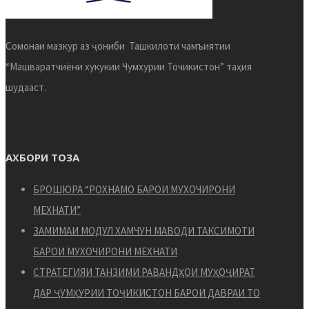
Сомонаи мазкур аз ҷониби Ташкилоти чамъиятии
“Машваратчиёни хукукии Чумхурии Точикистон” таҳия
шудааст.
АХБОРИ ТОЗА
БРОШЮРА “РОХНАМО БАРОИ МУХОЧИРОНИ
МЕХНАТИ”
ЗАМИМАИ МОДУЛ ХАМЧУН МАВОДИ ТАКСИМОТИ
БАРОИ МУХОЧИРОНИ МЕХНАТИ
СТРАТЕГИЯИ ТАНЗИМИ РАВАНДҲОИ МУҲОҶИРАТ
ДАР ҶУМҲУРИИ ТОҶИКИСТОН БАРОИ ДАВРАИ ТО