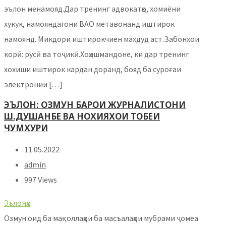
эълон менамояд.Дар тренинг адвокатҳо, хомиёни
хукук, намояндагони ВАО метавонанд иштирок
намоянд. Микдори иштирокчиен махдуд аст.Забонхои
корӣ: русӣ ва тоҷикӣ.Хоҳишмандоне, ки дар тренинг
хохиши иштирок кардан доранд, бояд ба суроғаи
электронии […]
ЭЪЛОН: ОЗМУН БАРОИ ЖУРНАЛИСТОНИ
Ш.ДУШАНБЕ ВА НОХИЯХОИ ТОБЕИ
ЧУМХУРИ
11.05.2022
admin
997 Views
Эълонҳо
Озмун оид ба мақоллаҳои ба масъалаҳои мубрами ҷомеа