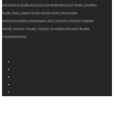
журналиста
права журналистов
права мигранта
права человека
право
пресс- релиз
проект
пытки
радио программа
радиопрограмма
реализация
старт проекта
телефон доверия
тендер
ток-шоу
ток шоу
тренинг
трудовая миграция
ҳукукҳои
рӯзноманигорон