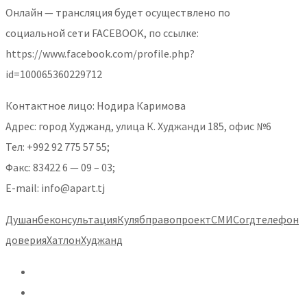
Онлайн — трансляция будет осуществлено по
социальной сети FACEBOOK, по ссылке:
https://www.facebook.com/profile.php?
id=100065360229712
Контактное лицо: Нодира Каримова
Адрес: город Худжанд, улица К. Худжанди 185, офис №6
Тел: +992 92 775 57 55;
Факс: 83422 6 — 09 – 03;
E-mail: info@apart.tj
Душанбе
консультация
Куляб
право
проект
СМИ
Согд
телефон
доверия
Хатлон
Худжанд