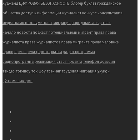
Худжанд
ЦИФРОВАЯ БЕЗОПАСНОСТЬ
блогер
буклет
гражданское
общества
доступ к информации
журналист
конкурс
консультация
медиаграмотность
мигрант
миграция
народные заседатели
начало
новости
подкаст
потенциальный мигрант
права
права
журналиста
права журналистов
права мигранта
права человека
право
пресс- релиз
проект
пытки
радио программа
радиопрограмма
реализация
старт проекта
телефон доверия
тендер
ток-шоу
ток шоу
тренинг
трудовая миграция
ҳукукҳои
рӯзноманигорон