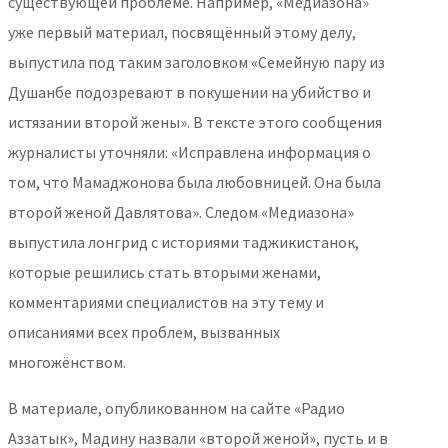
существующей проблеме. Например, «Медиазона»
уже первый материал, посвящённый этому делу,
выпустила под таким заголовком «Семейную пару из
Душанбе подозревают в покушении на убийство и
истязании второй жены». В тексте этого сообщения
журналисты уточняли: «Исправлена информация о
том, что Мамаджонова была любовницей. Она была
второй женой Давлятова». Следом «Медиазона»
выпустила лонгрид с историями таджикистанок,
которые решились стать вторыми женами,
комментариями специалистов на эту тему и
описаниями всех проблем, вызванных
многожёнством.
В материале, опубликованном на сайте «Радио
Аззатык», Мадину назвали «второй женой», пусть и в