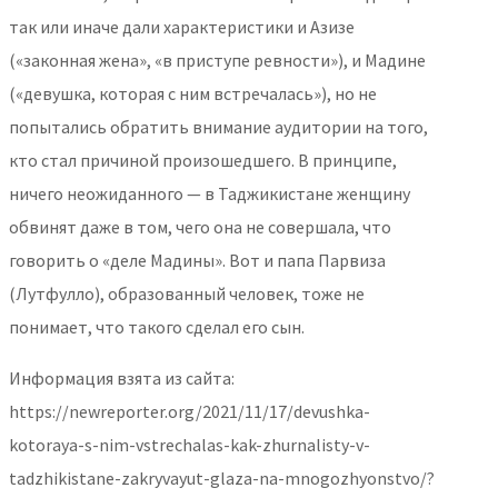
так или иначе дали характеристики и Азизе
(«законная жена», «в приступе ревности»), и Мадине
(«девушка, которая с ним встречалась»), но не
попытались обратить внимание аудитории на того,
кто стал причиной произошедшего. В принципе,
ничего неожиданного — в Таджикистане женщину
обвинят даже в том, чего она не совершала, что
говорить о «деле Мадины». Вот и папа Парвиза
(Лутфулло), образованный человек, тоже не
понимает, что такого сделал его сын.
Информация взята из сайта:
https://newreporter.org/2021/11/17/devushka-
kotoraya-s-nim-vstrechalas-kak-zhurnalisty-v-
tadzhikistane-zakryvayut-glaza-na-mnogozhyonstvo/?