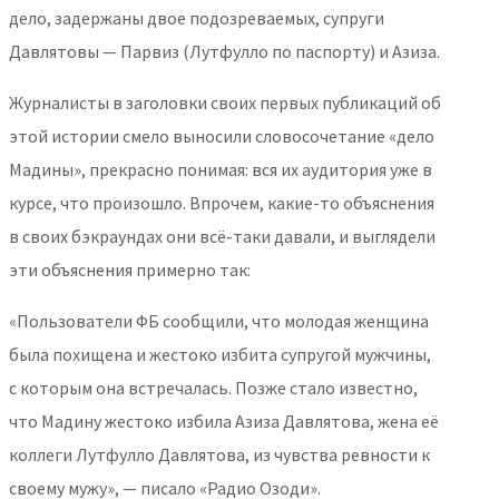
дело, задержаны двое подозреваемых, супруги
Давлятовы — Парвиз (Лутфулло по паспорту) и Азиза.
Журналисты в заголовки своих первых публикаций об
этой истории смело выносили словосочетание «дело
Мадины», прекрасно понимая: вся их аудитория уже в
курсе, что произошло. Впрочем, какие-то объяснения
в своих бэкраундах они всё-таки давали, и выглядели
эти объяснения примерно так:
«Пользователи ФБ сообщили, что молодая женщина
была похищена и жестоко избита супругой мужчины,
с которым она встречалась. Позже стало известно,
что Мадину жестоко избила Азиза Давлятова, жена её
коллеги Лутфулло Давлятова, из чувства ревности к
своему мужу», — писало «Радио Озоди».