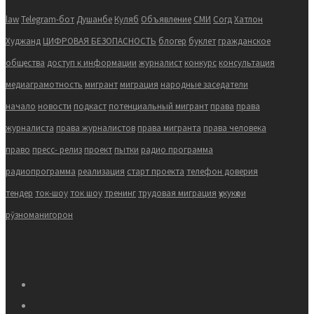
law
Telegram-бот
Душанбе
Куляб
Объявление
СМИ
Согд
Хатлон
Худжанд
ЦИФРОВАЯ БЕЗОПАСНОСТЬ
блогер
буклет
гражданское
общества
доступ к информации
журналист
конкурс
консультация
медиаграмотность
мигрант
миграция
народные заседатели
начало
новости
подкаст
потенциальный мигрант
права
права
журналиста
права журналистов
права мигранта
права человека
право
пресс- релиз
проект
пытки
радио программа
радиопрограмма
реализация
старт проекта
телефон доверия
тендер
ток-шоу
ток шоу
тренинг
трудовая миграция
ҳукукҳои
рӯзноманигорон