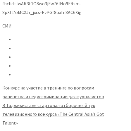
fbclid=IwAR3t1O8wo3jFw76lNo9FRsm-
8pXfl7oMCXJr_jxcs-EvPGf8oxfn8AC6Xig
СМИ
Конкурс на участие в тренинге по вопросам
равенства и недискриминации для журналистов
В Таджикистане стартовал отборочный тур
телевизионного конкурса «The Central Asia’s Got
Talent»